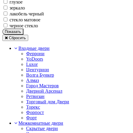
глухое
зеркало
лакобель черный
стекло матовое
черное стекло
Показать
Сбросить
Входные двери
Феррони
YoDoors
Luxor
Центурион
Волга Бункер
Алмаз
Город Мастеров
Дверной Арсенал
Ретвизан
Торговый дом Двери
Торекс
Форпост
Форт
Межкомнатные двери
Скрытые двери