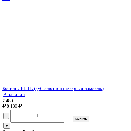
Бостон CPL TL (дуб золотистый/черный лакобель)
В наличии
7 480
8 130
-
Купить
+