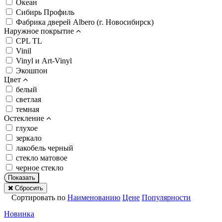
Океан
Сибирь Профиль
Фабрика дверей Albero (г. Новосибирск)
Наружное покрытие
CPL TL
Vinil
Vinyl и Art-Vinyl
Экошпон
Цвет
белый
светлая
темная
Остекление
глухое
зеркало
лакобель черный
стекло матовое
черное стекло
Показать
Сбросить
Сортировать по
Наименованию
Цене
Популярности
Новинка