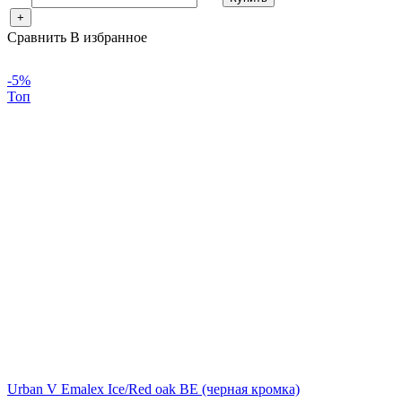
+
Сравнить
В избранное
-5%
Топ
Urban V Emalex Ice/Red oak BE (черная кромка)