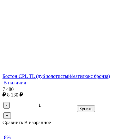
Бостон CPL TL (дуб золотистый/мателюкс бронза)
В наличии
7 480
8 130
-
Купить
+
Сравнить
В избранное
-8%