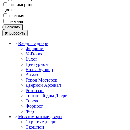
полимерное
Цвет
светлая
темная
Показать
Сбросить
Входные двери
Феррони
YoDoors
Luxor
Центурион
Волга Бункер
Алмаз
Город Мастеров
Дверной Арсенал
Ретвизан
Торговый дом Двери
Торекс
Форпост
Форт
Межкомнатные двери
Скрытые двери
Экошпон