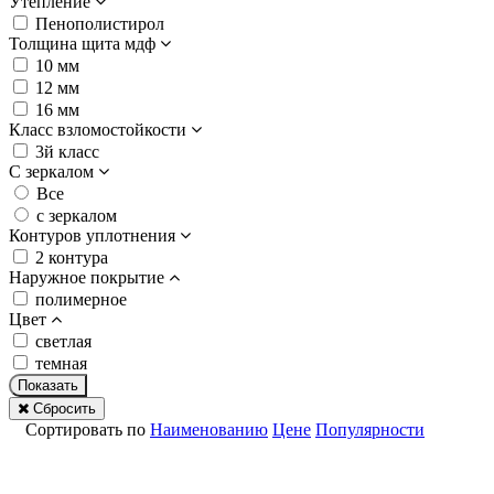
Утепление
Пенополистирол
Толщина щита мдф
10 мм
12 мм
16 мм
Класс взломостойкости
3й класс
С зеркалом
Все
с зеркалом
Контуров уплотнения
2 контура
Наружное покрытие
полимерное
Цвет
светлая
темная
Показать
Сбросить
Сортировать по
Наименованию
Цене
Популярности