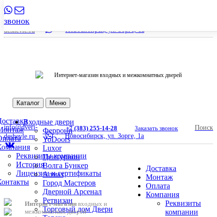
звонок
info@dveri-
+7 (383) 255-14-28
Заказать звонок
Новосибирск, ул. Зорге, 1а
deshevle.ru
Интернет-магазин входных и межкомнатных дверей
Поиск
Каталог
Меню
Доставка
Входные двери
info@dveri-
Поиск
+7 (383) 255-14-28
Заказать звонок
Монтаж
Феррони
Новосибирск, ул. Зорге, 1а
deshevle.ru
Оплата
YoDoors
Компания
Luxor
Реквизиты компании
Центурион
История
Волга Бункер
Доставка
Лицензии и сертификаты
Алмаз
Монтаж
Контакты
Город Мастеров
Оплата
Дверной Арсенал
Компания
Ретвизан
Реквизиты
Интернет-магазин
входных и
Торговый дом Двери
межкомнатных дверей
компании