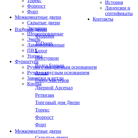
Торекс
История
Форпост
Лицензии и
Форт
сертификаты
Межкомнатные двери
Контакты
Скрытые двери
Экошпон
Входные двери
Шпонированные
Феррони
Эмаль
YoDoors
Ламинированные
ПВХ
Luxor
Уценка
Центурион
Фурнитура
Волга Бункер
Ручки с квадратным основанием
Ручки с круглым основанием
Алмаз
Завертки и петли
Город Мастеров
Кнобы
Дверной Арсенал
Ретвизан
Торговый дом Двери
Торекс
Форпост
Форт
Межкомнатные двери
Скрытые двери