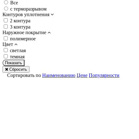
Все
с терморазрывом
Контуров уплотнения
2 контура
3 контура
Наружное покрытие
полимерное
Цвет
светлая
темная
Показать
Сбросить
Сортировать по
Наименованию
Цене
Популярности