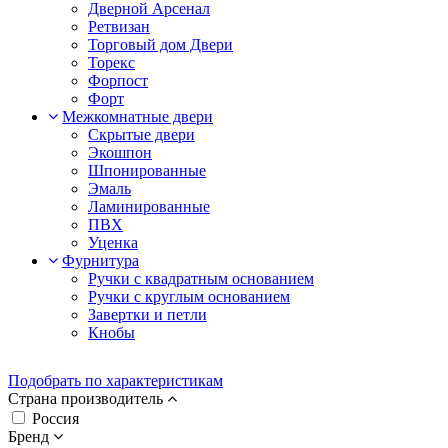
Дверной Арсенал
Ретвизан
Торговый дом Двери
Торекс
Форпост
Форт
Межкомнатные двери
Скрытые двери
Экошпон
Шпонированные
Эмаль
Ламинированные
ПВХ
Уценка
Фурнитура
Ручки с квадратным основанием
Ручки с круглым основанием
Завертки и петли
Кнобы
Подобрать по характеристикам
Страна производитель
Россия
Бренд