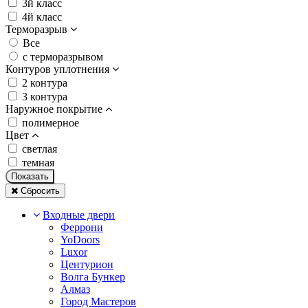
3й класс
4й класс
Терморазрыв
Все
с терморазрывом
Контуров уплотнения
2 контура
3 контура
Наружное покрытие
полимерное
Цвет
светлая
темная
Показать
Сбросить
Входные двери
Феррони
YoDoors
Luxor
Центурион
Волга Бункер
Алмаз
Город Мастеров