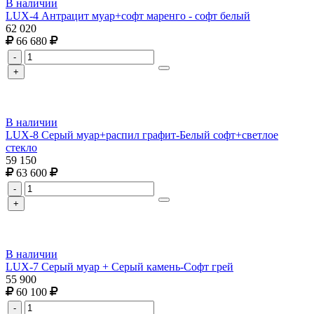
В наличии
LUX-4 Антрацит муар+софт маренго - софт белый
62 020
66 680
-
+
В наличии
LUX-8 Серый муар+распил графит-Белый софт+светлое
стекло
59 150
63 600
-
+
В наличии
LUX-7 Серый муар + Серый камень-Софт грей
55 900
60 100
-