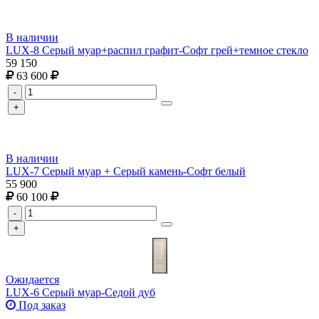
В наличии
LUX-8 Серый муар+распил графит-Софт грей+темное стекло
59 150
63 600
-
+
В наличии
LUX-7 Серый муар + Серый камень-Софт белый
55 900
60 100
-
+
Ожидается
LUX-6 Cерый муар-Седой дуб
Под заказ