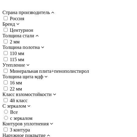
Страна производитель
Россия
Бренд
Центурион
Толщина стали
2 мм
Толщина полотна
110 мм
115 мм
Утепление
Минеральная плита+пенополистирол
Толщина щита мдф
16 мм
22 мм
Класс взломостойкости
4й класс
С зеркалом
Все
с зеркалом
Контуров уплотнения
3 контура
Наружное покрытие