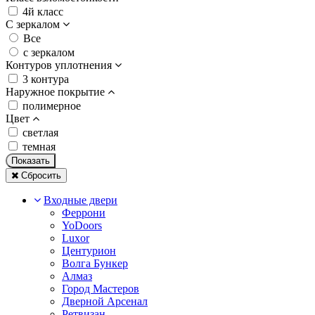
4й класс
С зеркалом
Все
с зеркалом
Контуров уплотнения
3 контура
Наружное покрытие
полимерное
Цвет
светлая
темная
Показать
Сбросить
Входные двери
Феррони
YoDoors
Luxor
Центурион
Волга Бункер
Алмаз
Город Мастеров
Дверной Арсенал
Ретвизан