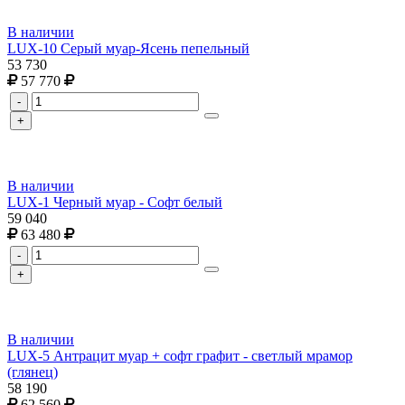
В наличии
LUX-10 Серый муар-Ясень пепельный
53 730
57 770
-
+
В наличии
LUX-1 Черный муар - Софт белый
59 040
63 480
-
+
В наличии
LUX-5 Антрацит муар + софт графит - светлый мрамор
(глянец)
58 190
62 560