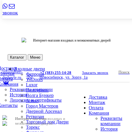
info@dveri-
+7 (383) 255-14-28
Заказать звонок
звонок
Новосибирск, ул. Зорге, 1а
deshevle.ru
Интернет-магазин входных и межкомнатных дверей
Поиск
Каталог
Меню
Доставка
Входные двери
info@dveri-
Поиск
+7 (383) 255-14-28
Заказать звонок
Монтаж
Феррони
Новосибирск, ул. Зорге, 1а
deshevle.ru
Оплата
YoDoors
Компания
Luxor
Реквизиты компании
Центурион
История
Волга Бункер
Доставка
Лицензии и сертификаты
Алмаз
Монтаж
Контакты
Город Мастеров
Оплата
Дверной Арсенал
Компания
Ретвизан
Реквизиты
Интернет-магазин
входных и
Торговый дом Двери
межкомнатных дверей
компании
Торекс
История