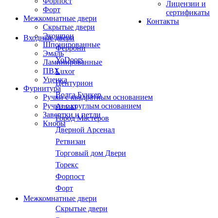
Форпост
Лицензии и
Форт
сертификаты
Межкомнатные двери
Контакты
Скрытые двери
Экошпон
Входные двери
Шпонированные
Феррони
Эмаль
YoDoors
Ламинированные
ПВХ
Luxor
Уценка
Центурион
Фурнитура
Волга Бункер
Ручки с квадратным основанием
Ручки с круглым основанием
Алмаз
Завертки и петли
Город Мастеров
Кнобы
Дверной Арсенал
Ретвизан
Торговый дом Двери
Торекс
Форпост
Форт
Межкомнатные двери
Скрытые двери