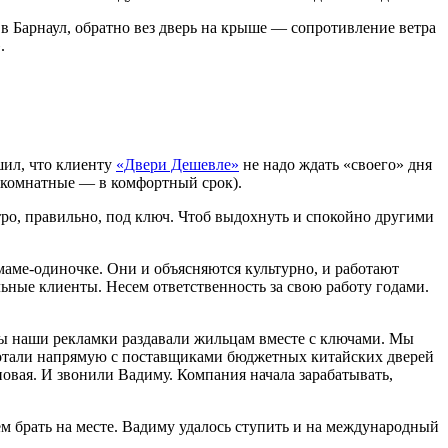
в Барнаул, обратно вез дверь на крыше — сопротивление ветра
.
шил, что клиенту
«Двери Дешевле»
не надо ждать «своего» дня
ежкомнатные — в комфортный срок).
стро, правильно, под ключ. Чтоб выдохнуть и спокойно другими
маме-одиночке. Они и объясняются культурно, и работают
ьные клиенты. Несем ответственность за свою работу годами.
бы наши рекламки раздавали жильцам вместе с ключами. Мы
аботали напрямую с поставщиками бюджетных китайских дверей
 новая. И звонили Вадиму. Компания начала зарабатывать,
ем брать на месте. Вадиму удалось ступить и на международный