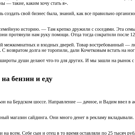
ы — такие, каким хочу стать я».
ь создать свой бизнес была, знаний, как все правильно организо
мейную историю. — Там крепко дружили с соседями. Эта семья т
они протянули нам руку помощи. Отца тогда сократили после 12
ей межкомнатных и входных дверей. Товар востребованный — люд
. С возвратом долга не торопили, дали Кочетковым встать на но
т широты души делают что-то для других. И мы зашли на рынок 
 на бензин и еду
н на Бердском шоссе. Направление — дачное, и Вадим ввел в ас
ный магазин сайдинга. Они много денег в рекламу вкладывали. 
а всем. Себе сын и отец в то время оставляли по 25 тысяч рубл