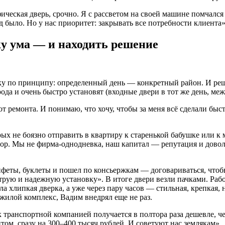
ческая дверь, срочно. Я с рассветом на своей машине помчался 
д было. Но у нас приоритет: закрывать все потребности клиента»
у ума — и находить решение
ку по принципу: определенный день — конкретный район. И ре
орода и очень быстро установят (входные двери в тот же день, м
 от ремонта. И понимаю, что хочу, чтобы за меня всё сделали бы
х не боязно отправить в квартиру к старенькой бабушке или к 
 пор. Мы не фирма-однодневка, наш капитал — репутация и довол
нфеты, буклеты и пошел по консьержкам — договариваться, что
струю и надежную установку». В итоге двери везли пачками. Р
ла хлипкая дверка, а уже через пару часов — стильная, крепкая,
й жилой комплекс, Вадим внедрял еще не раз.
 транспортной компанией получается в полтора раза дешевле, ч
ом, сразу на 300–400 тысяч рублей. И советуют нас землякам».