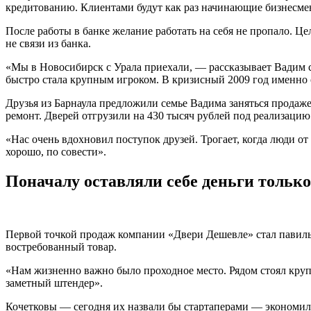
кредитованию. Клиентами будут как раз начинающие бизнесмен
После работы в банке желание работать на себя не пропало. Цел
не связи из банка.
«Мы в Новосибирск с Урала приехали, — рассказывает Вадим се
быстро стала крупным игроком. В кризисный 2009 год именно 
Друзья из Барнаула предложили семье Вадима заняться продаж
ремонт. Дверей отгрузили на 430 тысяч рублей под реализацию
«Нас очень вдохновил поступок друзей. Трогает, когда люди о
хорошо, по совести».
Поначалу оставляли себе деньги только
Первой точкой продаж компании «Двери Дешевле» стал павильо
востребованный товар.
«Нам жизненно важно было проходное место. Рядом стоял круп
заметный штендер».
Кочетковы — сегодня их назвали бы стартаперами — экономили н