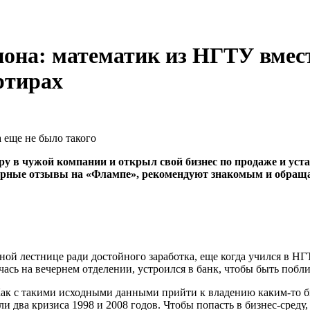
она: математик из НГТУ вмес
ртирах
а еще не было такого
ру в чужой компании и открыл свой бизнес по продаже и уста
одарные отзывы на «Флампе», рекомендуют знакомым и обраща
рной лестнице ради достойного заработка, еще когда учился в Н
ась на вечернем отделении, устроился в банк, чтобы быть побли
. Как с такими исходными данными прийти к владению каким-то
ли два кризиса 1998 и 2008 годов. Чтобы попасть в бизнес-сред