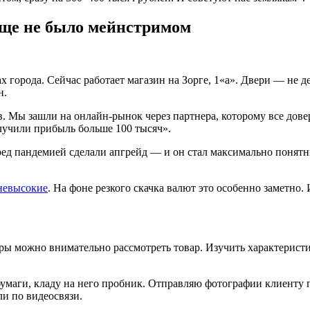
еще не было мейнстримом
города. Сейчас работает магазин на Зорге, 1«а». Двери — не дер
н.
ов. Мы зашли на онлайн-рынок через партнера, которому все дов
олучили прибыль больше 100 тысяч».
перед пандемией сделали апгрейд — и он стал максимально поня
невысокие
. На фоне резкого скачка валют это особенно заметно
ры можно внимательно рассмотреть товар. Изучить характеристи
 бумаги, кладу на него пробник. Отправляю фотографии клиенту 
и по видеосвязи.