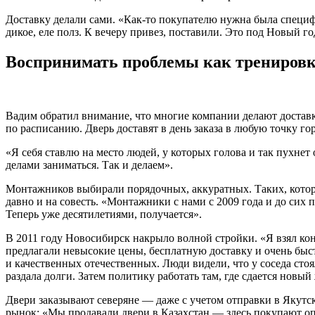
Доставку делали сами. «Как-то покупателю нужна была специфи
дикое, еле полз. К вечеру привез, поставили. Это под Новый го
Воспринимать проблемы как тренировк
Вадим обратил внимание, что многие компании делают достав
по расписанию. Дверь доставят в день заказа в любую точку г
«Я себя ставлю на место людей, у которых голова и так пухнет
делами заниматься. Так и делаем».
Монтажников выбирали порядочных, аккуратных. Таких, которы
давно и на совесть. «Монтажники с нами с 2009 года и до сих
Теперь уже десятилетиями, получается».
В 2011 году Новосибирск накрыло волной стройки. «Я взял ко
предлагали невысокие цены, бесплатную доставку и очень бы
и качественных отечественных. Люди видели, что у соседа стоя
раздала долги. Затем политику работать там, где сдается новы
Двери заказывают северяне — даже с учетом отправки в Якутск
рынок: «Мы продавали двери в Казахстан — здесь покупают опт